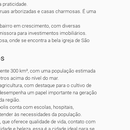
 praticidade.
 ruas arborizadas e casas charmosas. É uma
 bairro em crescimento, com diversas
issora para investimentos imobiliários.
osa, onde se encontra a bela igreja de São
os
mente 300 km², com uma população estimada
etros acima do nível do mar.
gricultura, com destaque para o cultivo de
m desempenha um papel importante na geração
da região.
lis conta com escolas, hospitais,
tender às necessidades da população.
 que oferece qualidade de vida, contato com
idade e beleza, essa é a cidade ideal para se