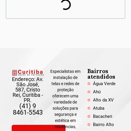
Bairros
Especialistas em
atendidos
instalação de
Endereço: Av.
Água Verde
São José,
telas e redes de
587, Cristo
proteção
Ahú
Rei, Curitiba -
oferecem uma
PR.
Alto da XV
variedade de
(41) 9
Atuba
soluções para
8461-5543
segurança e
Bacacheri
estética em
Bairro Alto
residências,