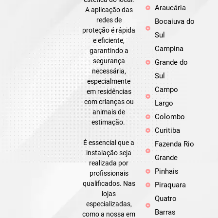
Araucária
A aplicação das
redes de
Bocaiuva do
proteção é rápida
Sul
e eficiente,
Campina
garantindo a
segurança
Grande do
necessária,
Sul
especialmente
Campo
em residências
com crianças ou
Largo
animais de
Colombo
estimação.
Curitiba
É essencial que a
Fazenda Rio
instalação seja
Grande
realizada por
Pinhais
profissionais
qualificados. Nas
Piraquara
lojas
Quatro
especializadas,
Barras
como a nossa em