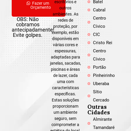
Batel
escritórios e
Fazer um
Orçamento
outros
Cabral
ambientes. As
Centro
OBS: Não
redes de
cobramos
Cívico
proteção, por
antecipadamente!
exemplo, estão
Evite golpes.
CIC
disponíveis em
Cristo Rei
várias cores e
Centro
espessuras,
adaptadas para
Cívico
janelas, sacadas,
Portão
piscinas e áreas
Pinheirinho
de lazer, cada
uma com
Uberaba
características
Sítio
específicas.
Cercado
Estas soluções
Outras
proporcionam
Cidades
um ambiente
seguro, sem
Almirante
comprometer a
Tamandaré
estética do local.