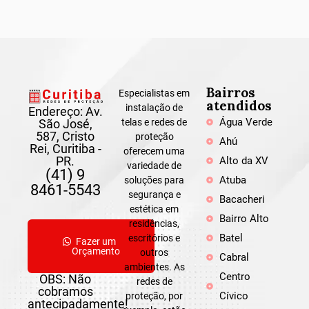
Bairros
Especialistas em
atendidos
instalação de
Endereço: Av.
Água Verde
São José,
telas e redes de
587, Cristo
proteção
Ahú
Rei, Curitiba -
oferecem uma
PR.
Alto da XV
variedade de
(41) 9
Atuba
soluções para
8461-5543
segurança e
Bacacheri
estética em
Bairro Alto
residências,
Batel
escritórios e
Fazer um
Orçamento
outros
Cabral
ambientes. As
Centro
OBS: Não
redes de
cobramos
Cívico
proteção, por
antecipadamente!