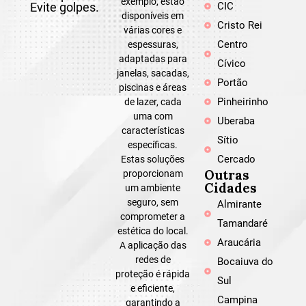
exemplo, estão
Evite golpes.
CIC
disponíveis em
Cristo Rei
várias cores e
Centro
espessuras,
adaptadas para
Cívico
janelas, sacadas,
Portão
piscinas e áreas
Pinheirinho
de lazer, cada
uma com
Uberaba
características
Sítio
específicas.
Cercado
Estas soluções
Outras
proporcionam
Cidades
um ambiente
seguro, sem
Almirante
comprometer a
Tamandaré
estética do local.
Araucária
A aplicação das
redes de
Bocaiuva do
proteção é rápida
Sul
e eficiente,
Campina
garantindo a