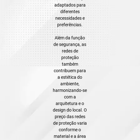
adaptados para
diferentes
necessidades e
preferências.
Além da função
de segurança, as
redes de
proteção
também
contribuem para
a estética do
ambiente,
harmonizando-se
com a
arquitetura e o
design do local. O
preço das redes
de proteção varia
conforme o
material e a área