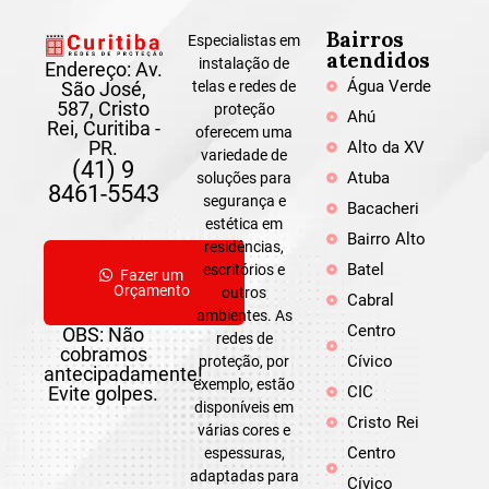
Bairros
Especialistas em
atendidos
instalação de
Endereço: Av.
Água Verde
São José,
telas e redes de
587, Cristo
proteção
Ahú
Rei, Curitiba -
oferecem uma
PR.
Alto da XV
variedade de
(41) 9
Atuba
soluções para
8461-5543
segurança e
Bacacheri
estética em
Bairro Alto
residências,
Batel
escritórios e
Fazer um
Orçamento
outros
Cabral
ambientes. As
Centro
OBS: Não
redes de
cobramos
Cívico
proteção, por
antecipadamente!
exemplo, estão
Evite golpes.
CIC
disponíveis em
Cristo Rei
várias cores e
Centro
espessuras,
adaptadas para
Cívico