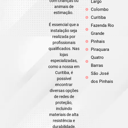
com crianças ou
Largo
animais de
Colombo
estimação.
Curitiba
É essencial que a
Fazenda Rio
instalação seja
Grande
realizada por
Pinhais
profissionais
qualificados. Nas
Piraquara
lojas
Quatro
especializadas,
Barras
como a nossa em
Curitiba, é
São José
possível
dos Pinhais
encontrar
diversas opções
de redes de
proteção,
incluindo
materiais de alta
resistência e
durabilidade,