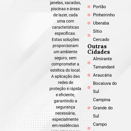
janelas, sacadas,
Portão
piscinas e áreas
Pinheirinho
de lazer, cada
uma com
Uberaba
características
Sítio
específicas.
Cercado
Estas soluções
Outras
proporcionam
Cidades
um ambiente
seguro, sem
Almirante
comprometer a
Tamandaré
estética do local.
Araucária
A aplicação das
redes de
Bocaiuva do
proteção é rápida
Sul
e eficiente,
Campina
garantindo a
segurança
Grande do
necessária,
Sul
especialmente
Campo
em residências