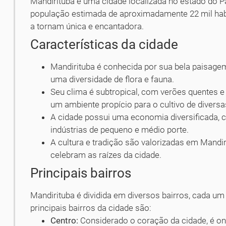
Mandirituba é uma cidade localizada no estado do P
população estimada de aproximadamente 22 mil habit
a tornam única e encantadora.
Características da cidade
Mandirituba é conhecida por sua bela paisage
uma diversidade de flora e fauna.
Seu clima é subtropical, com verões quentes e
um ambiente propício para o cultivo de diversa
A cidade possui uma economia diversificada, c
indústrias de pequeno e médio porte.
A cultura e tradição são valorizadas em Mandir
celebram as raízes da cidade.
Principais bairros
Mandirituba é dividida em diversos bairros, cada u
principais bairros da cidade são:
Centro:
Considerado o coração da cidade, é on