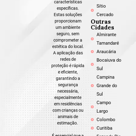
características
Sítio
específicas.
Cercado
Estas soluções
Outras
proporcionam
Cidades
um ambiente
seguro, sem
Almirante
comprometer a
Tamandaré
estética do local.
Araucária
A aplicação das
redes de
Bocaiuva do
proteção é rápida
Sul
e eficiente,
Campina
garantindo a
segurança
Grande do
necessária,
Sul
especialmente
Campo
em residências
com crianças ou
Largo
animais de
Colombo
estimação.
Curitiba
É essencial que a