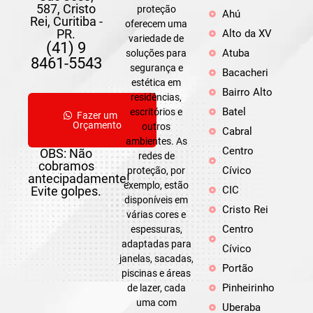
587, Cristo
proteção
Ahú
Rei, Curitiba -
oferecem uma
PR.
Alto da XV
variedade de
(41) 9
Atuba
soluções para
8461-5543
segurança e
Bacacheri
estética em
Bairro Alto
residências,
Batel
escritórios e
Fazer um
Orçamento
outros
Cabral
ambientes. As
Centro
OBS: Não
redes de
cobramos
Cívico
proteção, por
antecipadamente!
exemplo, estão
Evite golpes.
CIC
disponíveis em
Cristo Rei
várias cores e
Centro
espessuras,
adaptadas para
Cívico
janelas, sacadas,
Portão
piscinas e áreas
Pinheirinho
de lazer, cada
uma com
Uberaba