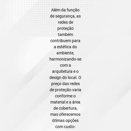
Além da função
de segurança, as
redes de
proteção
também
contribuem para
a estética do
ambiente,
harmonizando-se
com a
arquitetura e o
design do local. O
preço das redes
de proteção varia
conforme o
material e a área
de cobertura,
mas oferecemos
ótimas opções
com custo-