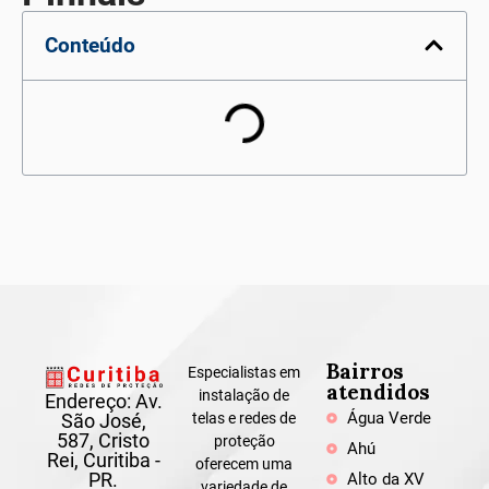
Conteúdo
Bairros
Especialistas em
atendidos
instalação de
Endereço: Av.
Água Verde
São José,
telas e redes de
587, Cristo
proteção
Ahú
Rei, Curitiba -
oferecem uma
PR.
Alto da XV
variedade de