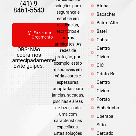
(41) 9
Atuba
soluções para
8461-5543
segurança e
Bacacheri
estética em
Bairro Alto
residências,
Batel
escritórios e
Fazer um
Orçamento
outros
Cabral
ambientes. As
Centro
OBS: Não
redes de
cobramos
Cívico
proteção, por
antecipadamente!
exemplo, estão
Evite golpes.
CIC
disponíveis em
Cristo Rei
várias cores e
Centro
espessuras,
adaptadas para
Cívico
janelas, sacadas,
Portão
piscinas e áreas
Pinheirinho
de lazer, cada
uma com
Uberaba
características
Sítio
específicas.
Cercado
Estas soluções