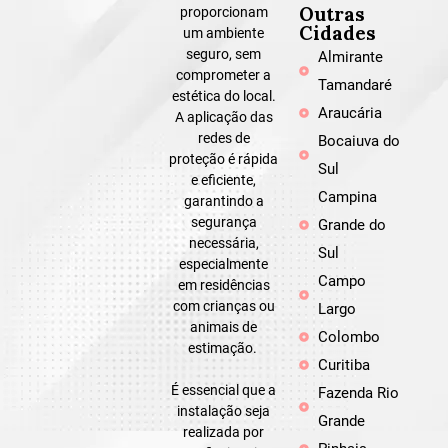
Outras
proporcionam
Cidades
um ambiente
seguro, sem
Almirante
comprometer a
Tamandaré
estética do local.
Araucária
A aplicação das
redes de
Bocaiuva do
proteção é rápida
Sul
e eficiente,
Campina
garantindo a
segurança
Grande do
necessária,
Sul
especialmente
Campo
em residências
com crianças ou
Largo
animais de
Colombo
estimação.
Curitiba
É essencial que a
Fazenda Rio
instalação seja
Grande
realizada por