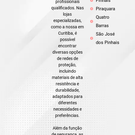
Pinhais
profissionais
qualificados. Nas
Piraquara
lojas
Quatro
especializadas,
Barras
como a nossa em
Curitiba, é
São José
possível
dos Pinhais
encontrar
diversas opções
de redes de
proteção,
incluindo
materiais de alta
resistência e
durabilidade,
adaptados para
diferentes
necessidades e
preferências.
Além da função
de segurança, as