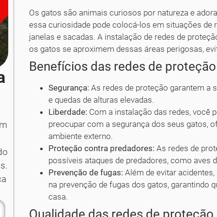
Os gatos são animais curiosos por natureza e ador
essa curiosidade pode colocá-los em situações de r
janelas e sacadas. A instalação de redes de proteç
os gatos se aproximem dessas áreas perigosas, evi
Benefícios das redes de proteção
a
Segurança:
As redes de proteção garantem a s
e quedas de alturas elevadas.
Liberdade:
Com a instalação das redes, você p
preocupar com a segurança dos seus gatos, ofe
em
ambiente externo.
Proteção contra predadores:
As redes de pro
do
possíveis ataques de predadores, como aves de
s.
Prevenção de fugas:
Além de evitar acidentes,
ça
na prevenção de fugas dos gatos, garantindo 
casa.
Qualidade das redes de proteção