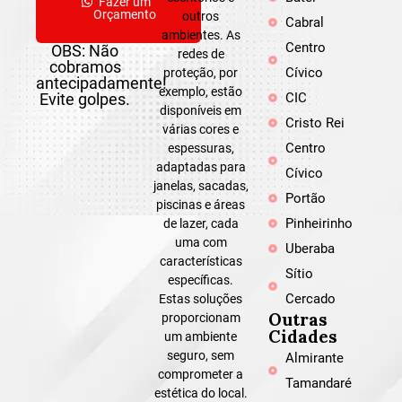
Fazer um
Orçamento
outros
Cabral
ambientes. As
Centro
OBS: Não
redes de
cobramos
Cívico
proteção, por
antecipadamente!
exemplo, estão
Evite golpes.
CIC
disponíveis em
Cristo Rei
várias cores e
Centro
espessuras,
adaptadas para
Cívico
janelas, sacadas,
Portão
piscinas e áreas
Pinheirinho
de lazer, cada
uma com
Uberaba
características
Sítio
específicas.
Cercado
Estas soluções
Outras
proporcionam
Cidades
um ambiente
seguro, sem
Almirante
comprometer a
Tamandaré
estética do local.