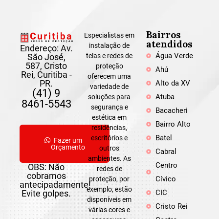
Bairros
Especialistas em
atendidos
instalação de
Endereço: Av.
Água Verde
São José,
telas e redes de
587, Cristo
proteção
Ahú
Rei, Curitiba -
oferecem uma
PR.
Alto da XV
variedade de
(41) 9
Atuba
soluções para
8461-5543
segurança e
Bacacheri
estética em
Bairro Alto
residências,
Batel
escritórios e
Fazer um
Orçamento
outros
Cabral
ambientes. As
Centro
OBS: Não
redes de
cobramos
Cívico
proteção, por
antecipadamente!
exemplo, estão
Evite golpes.
CIC
disponíveis em
Cristo Rei
várias cores e