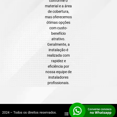
conforme o
material e a área
de cobertura,
mas oferecemos
ótimas opções
com custo-
benefício
atrativo.
Geralmente, a
instalação é
realizada com
rapidez e
eficiência por
nossa equipe de
instaladores
profissionais.
2024 – Todos os direitos reservados.
Mapa do Site
Sitemap XML