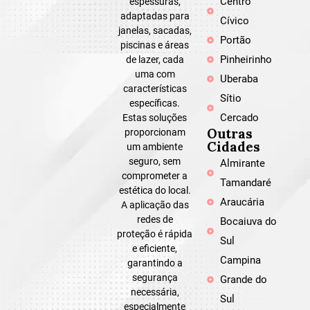
Centro
espessuras,
adaptadas para
Cívico
janelas, sacadas,
Portão
piscinas e áreas
Pinheirinho
de lazer, cada
uma com
Uberaba
características
Sítio
específicas.
Cercado
Estas soluções
Outras
proporcionam
Cidades
um ambiente
seguro, sem
Almirante
comprometer a
Tamandaré
estética do local.
Araucária
A aplicação das
redes de
Bocaiuva do
proteção é rápida
Sul
e eficiente,
Campina
garantindo a
segurança
Grande do
necessária,
Sul
especialmente