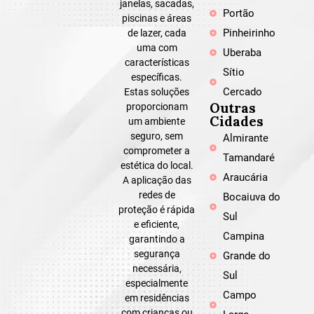
janelas, sacadas,
Portão
piscinas e áreas
Pinheirinho
de lazer, cada
uma com
Uberaba
características
Sítio
específicas.
Cercado
Estas soluções
Outras
proporcionam
Cidades
um ambiente
seguro, sem
Almirante
comprometer a
Tamandaré
estética do local.
Araucária
A aplicação das
redes de
Bocaiuva do
proteção é rápida
Sul
e eficiente,
Campina
garantindo a
segurança
Grande do
necessária,
Sul
especialmente
Campo
em residências
com crianças ou