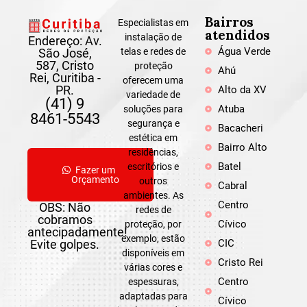
Bairros
Especialistas em
atendidos
instalação de
Endereço: Av.
Água Verde
São José,
telas e redes de
587, Cristo
proteção
Ahú
Rei, Curitiba -
oferecem uma
PR.
Alto da XV
variedade de
(41) 9
Atuba
soluções para
8461-5543
segurança e
Bacacheri
estética em
Bairro Alto
residências,
Batel
escritórios e
Fazer um
Orçamento
outros
Cabral
ambientes. As
Centro
OBS: Não
redes de
cobramos
Cívico
proteção, por
antecipadamente!
exemplo, estão
Evite golpes.
CIC
disponíveis em
Cristo Rei
várias cores e
Centro
espessuras,
adaptadas para
Cívico