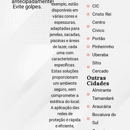
antecipadamente!
exemplo, estão
Evite golpes.
CIC
disponíveis em
Cristo Rei
várias cores e
Centro
espessuras,
adaptadas para
Cívico
janelas, sacadas,
Portão
piscinas e áreas
Pinheirinho
de lazer, cada
uma com
Uberaba
características
Sítio
específicas.
Cercado
Estas soluções
Outras
proporcionam
Cidades
um ambiente
seguro, sem
Almirante
comprometer a
Tamandaré
estética do local.
Araucária
A aplicação das
redes de
Bocaiuva do
proteção é rápida
Sul
e eficiente,