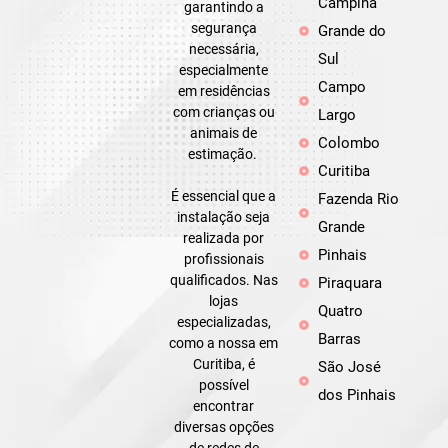
Campina
garantindo a
segurança
Grande do
necessária,
Sul
especialmente
Campo
em residências
com crianças ou
Largo
animais de
Colombo
estimação.
Curitiba
É essencial que a
Fazenda Rio
instalação seja
Grande
realizada por
Pinhais
profissionais
qualificados. Nas
Piraquara
lojas
Quatro
especializadas,
Barras
como a nossa em
Curitiba, é
São José
possível
dos Pinhais
encontrar
diversas opções
de redes de