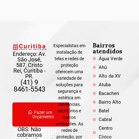
Bairros
Especialistas em
atendidos
instalação de
Endereço: Av.
Água Verde
São José,
telas e redes de
587, Cristo
proteção
Ahú
Rei, Curitiba -
oferecem uma
PR.
Alto da XV
variedade de
(41) 9
Atuba
soluções para
8461-5543
segurança e
Bacacheri
estética em
Bairro Alto
residências,
Batel
escritórios e
Fazer um
Orçamento
outros
Cabral
ambientes. As
Centro
OBS: Não
redes de
cobramos
Cívico
proteção, por