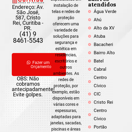
atendidos
instalação de
Endereço: Av.
Água Verde
São José,
telas e redes de
587, Cristo
proteção
Ahú
Rei, Curitiba -
oferecem uma
PR.
Alto da XV
variedade de
(41) 9
Atuba
soluções para
8461-5543
segurança e
Bacacheri
estética em
Bairro Alto
residências,
Batel
escritórios e
Fazer um
Orçamento
outros
Cabral
ambientes. As
Centro
OBS: Não
redes de
cobramos
Cívico
proteção, por
antecipadamente!
exemplo, estão
Evite golpes.
CIC
disponíveis em
Cristo Rei
várias cores e
Centro
espessuras,
adaptadas para
Cívico
janelas, sacadas,
Portão
piscinas e áreas