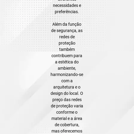
necessidades e
preferências.
Além da função
de segurança, as
redes de
proteção
também
contribuem para
a estética do
ambiente,
harmonizando-se
com a
arquitetura e o
design do local. O
preço das redes
de proteção varia
conforme o
material e a área
de cobertura,
mas oferecemos