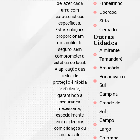
Pinheirinho
de lazer, cada
uma com
Uberaba
características
Sítio
específicas.
Cercado
Estas soluções
Outras
proporcionam
Cidades
um ambiente
seguro, sem
Almirante
comprometer a
Tamandaré
estética do local.
Araucária
A aplicação das
redes de
Bocaiuva do
proteção é rápida
Sul
e eficiente,
Campina
garantindo a
segurança
Grande do
necessária,
Sul
especialmente
Campo
em residências
com crianças ou
Largo
animais de
Colombo