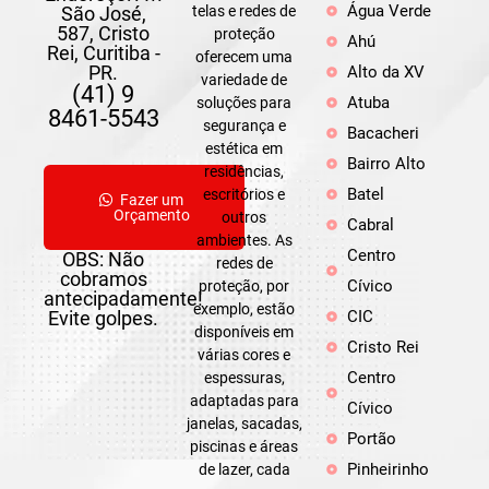
Água Verde
São José,
telas e redes de
587, Cristo
proteção
Ahú
Rei, Curitiba -
oferecem uma
PR.
Alto da XV
variedade de
(41) 9
Atuba
soluções para
8461-5543
segurança e
Bacacheri
estética em
Bairro Alto
residências,
Batel
escritórios e
Fazer um
Orçamento
outros
Cabral
ambientes. As
Centro
OBS: Não
redes de
cobramos
Cívico
proteção, por
antecipadamente!
exemplo, estão
Evite golpes.
CIC
disponíveis em
Cristo Rei
várias cores e
Centro
espessuras,
adaptadas para
Cívico
janelas, sacadas,
Portão
piscinas e áreas
Pinheirinho
de lazer, cada