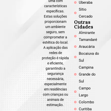
uma com
Uberaba
características
Sítio
específicas.
Cercado
Estas soluções
Outras
proporcionam
Cidades
um ambiente
seguro, sem
Almirante
comprometer a
Tamandaré
estética do local.
Araucária
A aplicação das
redes de
Bocaiuva do
proteção é rápida
Sul
e eficiente,
Campina
garantindo a
segurança
Grande do
necessária,
Sul
especialmente
Campo
em residências
com crianças ou
Largo
animais de
Colombo
estimação.
Curitiba