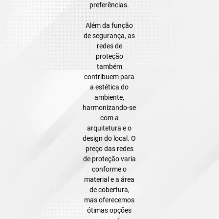
preferências.
Além da função
de segurança, as
redes de
proteção
também
contribuem para
a estética do
ambiente,
harmonizando-se
com a
arquitetura e o
design do local. O
preço das redes
de proteção varia
conforme o
material e a área
de cobertura,
mas oferecemos
ótimas opções