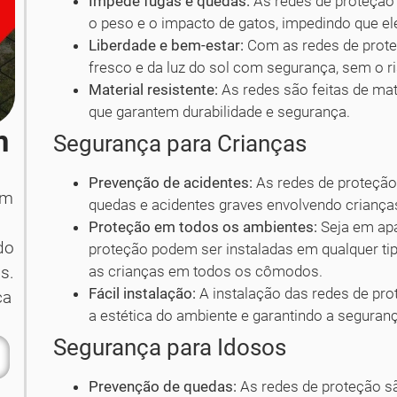
Impede fugas e quedas:
As redes de proteção 
o peso e o impacto de gatos, impedindo que e
Liberdade e bem-estar:
Com as redes de proteç
fresco e da luz do sol com segurança, sem o 
Material resistente:
As redes são feitas de mate
que garantem durabilidade e segurança.
m
Segurança para Crianças
Prevenção de acidentes:
As redes de proteção
em
quedas e acidentes graves envolvendo crianças
Proteção em todos os ambientes:
Seja em apa
do
proteção podem ser instaladas em qualquer ti
as crianças em todos os cômodos.
s.
Fácil instalação:
A instalação das redes de pro
ça
a estética do ambiente e garantindo a seguran
Segurança para Idosos
Prevenção de quedas:
As redes de proteção sã